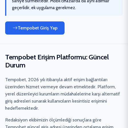
saniye sürmektedir. Mobil cihazlarda da aynı adımlar
geçerlidir, ek uygulama gerekmez.
Tempobet Giriş Yap
Tempobet Erişim Platformu: Güncel
Durum
Tempobet, 2026 yılı itibarıyla aktif erişim bağlantıları
üzerinden hizmet vermeye devam etmektedir. Platform,
yerel düzenleyici kurumların müdahalelerine karşı alternatif
giriş adresleri sunarak kullanıcıların kesintisiz erişimini
hedeflemektedir.
Redaksiyon ekibimizin ölçümlediği sonuçlara göre
Tempobet güncel giriş adresi üzerinden ortalama erişim