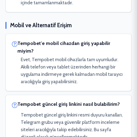
içinde tamamlanmaktadır.
Mobil ve Alternatif Erişim
Tempobet'e mobil cihazdan giriş yapabilir
miyim?
Evet, Tempobet mobil cihazlarla tam uyumludur.
Akıllı telefon veya tablet üzerinden herhangi bir
uygulama indirmeye gerek kalmadan mobil tarayıcı
aracılığıyla giriş yapabilirsiniz.
Tempobet güncel giriş linkini nasıl bulabilirim?
Tempobet güncel giriş linkini resmi duyuru kanalları,
Telegram grubu veya güvenilir platform inceleme
siteleri aracılığıyla takip edebilirsiniz. Bu sayfa
düzenli olarak güncellenmektedir.