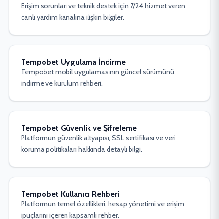
Erişim sorunları ve teknik destek için 7/24 hizmet veren
canlı yardım kanalına ilişkin bilgiler.
Tempobet Uygulama İndirme
Tempobet mobil uygulamasının güncel sürümünü
indirme ve kurulum rehberi.
Tempobet Güvenlik ve Şifreleme
Platformun güvenlik altyapısı, SSL sertifikası ve veri
koruma politikaları hakkında detaylı bilgi.
Tempobet Kullanıcı Rehberi
Platformun temel özellikleri, hesap yönetimi ve erişim
ipuçlarını içeren kapsamlı rehber.