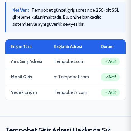
Net Veri:
Tempobet güncel giriş adresinde 256-bit SSL
şifreleme kullanılmaktadır. Bu, online bankacılık
sistemleriyle aynı güvenlik seviyesidir.
Erişim Türü
Bağlantı Adresi
Durum
Ana Giriş Adresi
Tempobet.com
Aktif
Mobil Giriş
m.Tempobet.com
Aktif
Yedek Erişim
Tempobet2.com
Aktif
Tempobet Giriş Adresi Hakkında Sık