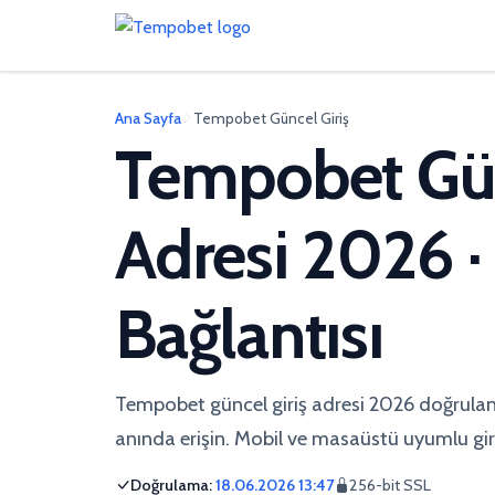
Ana Sayfa
Tempobet Güncel Giriş
Tempobet Gün
Adresi 2026 · 
Bağlantısı
Tempobet güncel giriş adresi 2026 doğruland
anında erişin. Mobil ve masaüstü uyumlu gir
Doğrulama:
18.06.2026 13:47
256-bit SSL