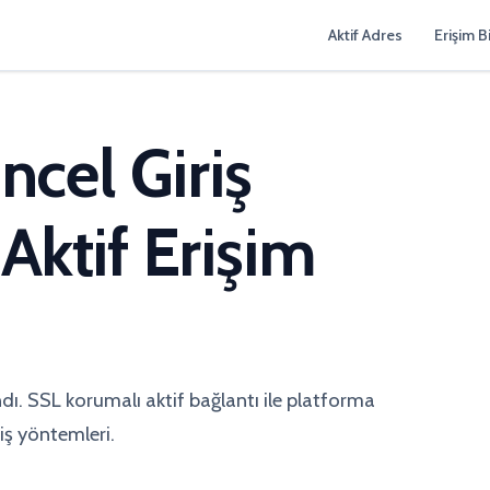
Aktif Adres
Erişim Bi
cel Giriş
Aktif Erişim
ı. SSL korumalı aktif bağlantı ile platforma
iş yöntemleri.