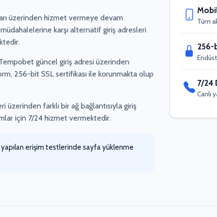
Mobi
tıları üzerinden hizmet vermeye devam
Tüm ak
üdahalelerine karşı alternatif giriş adresleri
ktedir.
256-b
Endüst
 Tempobet güncel giriş adresi üzerinden
orm, 256-bit SSL sertifikası ile korunmakta olup
7/24 
Canlı 
üzerinden farklı bir ağ bağlantısıyla giriş
umlar için 7/24 hizmet vermektedir.
yapılan erişim testlerinde sayfa yüklenme