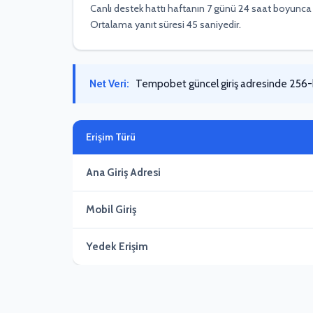
Canlı destek hattı haftanın 7 günü 24 saat boyunca
Ortalama yanıt süresi 45 saniyedir.
Net Veri:
Tempobet güncel giriş adresinde 256-bit 
Erişim Türü
Ana Giriş Adresi
Mobil Giriş
Yedek Erişim