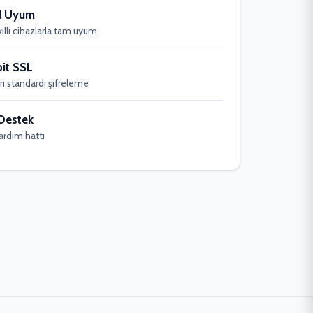
l Uyum
ıllı cihazlarla tam uyum
it SSL
ri standardı şifreleme
Destek
yardım hattı