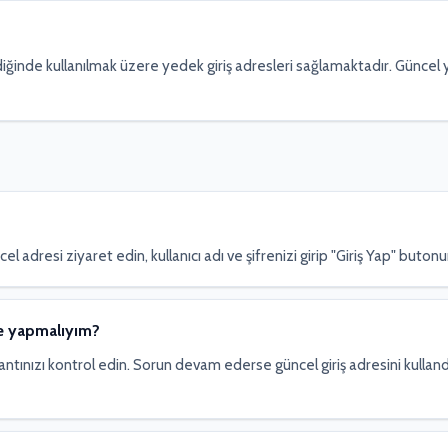
inde kullanılmak üzere yedek giriş adresleri sağlamaktadır. Güncel y
adresi ziyaret edin, kullanıcı adı ve şifrenizi girip "Giriş Yap" buton
ne yapmalıyım?
ğlantınızı kontrol edin. Sorun devam ederse güncel giriş adresini kulla