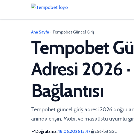
Ana Sayfa
Tempobet Güncel Giriş
Tempobet Gün
Adresi 2026 · 
Bağlantısı
Tempobet güncel giriş adresi 2026 doğruland
anında erişin. Mobil ve masaüstü uyumlu gir
Doğrulama:
18.06.2026 13:47
256-bit SSL