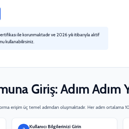
tifikası ile korunmaktadır ve 2026 yılı itibarıyla aktif
 kullanabilirsiniz.
muna Giriş: Adım Adım
tforma erişim üç temel adımdan oluşmaktadır. Her adım ortalama 1
Kullanıcı Bilgilerinizi Girin