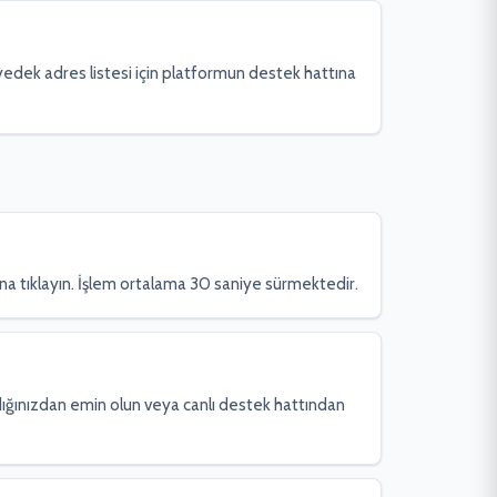
edek adres listesi için platformun destek hattına
una tıklayın. İşlem ortalama 30 saniye sürmektedir.
ndığınızdan emin olun veya canlı destek hattından