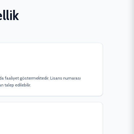
llik
nda faaliyet göstermektedir. Lisans numarası
 talep edilebilir.